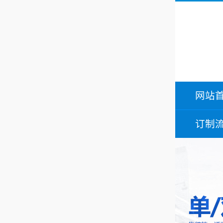
网站
订制