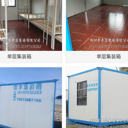
单层集装箱
单层集装箱