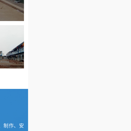
东洲岛项目
大胜项目
、制作、安