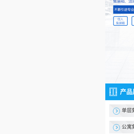
产品
单层
公寓