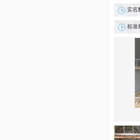
实名
标准