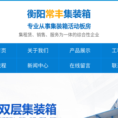
专业从事集装箱活动板房
集租赁、销售、服务为一体的综合性企业
首页
关于我们
产品展示
工
流程
新闻中心
在线留言
联