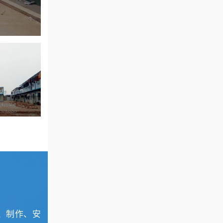
东洲岛项目
大胜项目
、制作、安