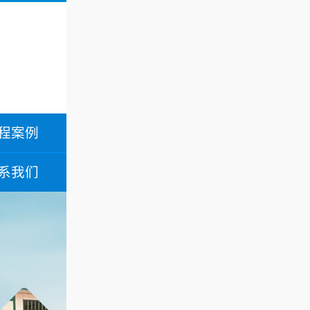
程案例
系我们