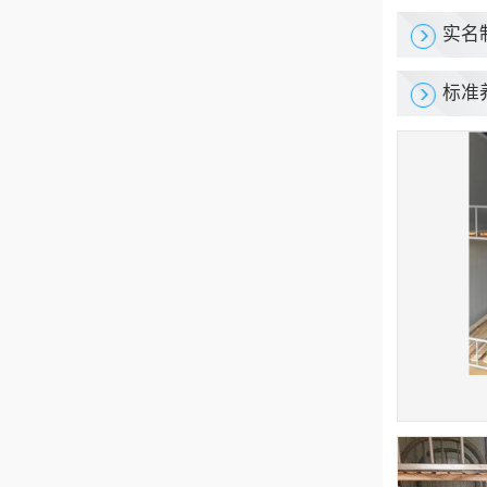
实名
标准