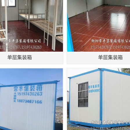
单层集装箱
单层集装箱