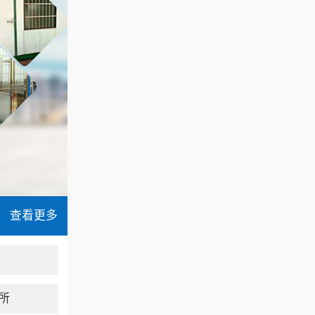
查看更多
所