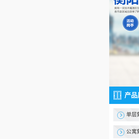
产品
单层
公寓