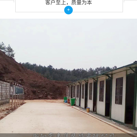
客户至上，质量为本
+