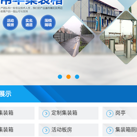
展示
集装箱
定制集装箱
岗亭
集装箱
活动板房
集装箱厕