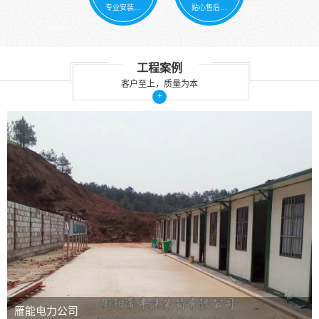
专业安装团队
贴心售后服务
工程案例
客户至上，质量为本
+
雁能电力公司