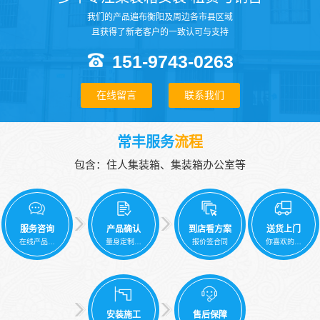
我们的产品遍布衡阳及周边各市县区域
且获得了新老客户的一致认可与支持
151-9743-0263
在线留言
联系我们
常丰服务
流程
包含：住人集装箱、集装箱办公室等
服务咨询
产品确认
到店看方案
送货上门
在线产品咨询
量身定制方案
报价签合同
你喜欢的选择
安装施工
售后保障