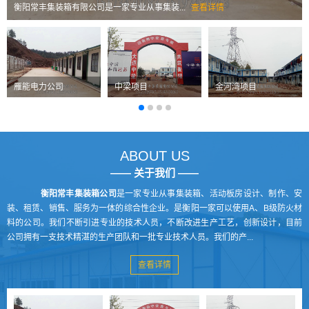
衡阳常丰集装箱有限公司是一家专业从事集装...
雁能电力公司
中梁项目
金河湾项目
ABOUT US
—— 关于我们 ——
衡阳常丰集装箱公司
是一家专业从事集装箱、活动板房设计、制作、安
装、租赁、销售、服务为一体的综合性企业。是衡阳一家可以使用A、B级防火材
料的公司。我们不断引进专业的技术人员，不断改进生产工艺，创新设计，目前
公司拥有一支技术精湛的生产团队和一批专业技术人员。我们的产...
查看详情